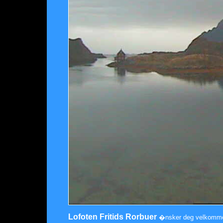
Lofoten Fritids Rorbuer
�nsker deg velkommen 