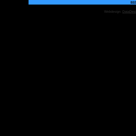
po
Webdesign:
DataDes
Onli