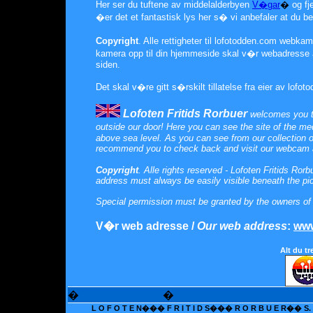
Her ser du tuftene av middelalderbyen
V�gar
�
og fj
�er det et fantastisk lys her s� vi anbefaler at du
Copyright
. Alle rettigheter til lofotodden.com webka
kamera opp til din hjemmeside skal v�r webadresse a
siden.
Det skal v�re gitt s�rskilt tillatelse fra eier av lo
Lofoten Fritids Rorbuer
welcomes you t
outside our door! Here you can see the site of the m
above sea level.
As you can see from our collection 
recommend you to check back and visit our webcam as
Copyright
. Alle rights reserved - Lofoten Fritids Ro
address must always be easily visible beneath the pic
Special permission must be granted by the owners of 
V�r web adresse /
Our web address
:
www
Alt du t
�
�
L O F O T E N��� F R I T I D S��� R O R B U E R�� S. U. 