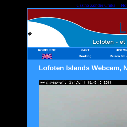
Casino Zonder Cruks
No
�
RORBUENE
KART
HISTOR
Booking
Reisen til 
Lofoten Islands Webcam, 