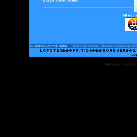
and personal details.
Alt du t
SpareBank1 Nordnorge - Skjeseth & Solvang Arkitek
SAMARBEIDSPARTNERE:
L O F O T E N��� F R I T I D S��� R O R B U E R�� S. U. 
po
Webdesign:
DataDes
Onli