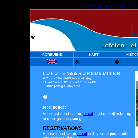
Casino Zonder Cruks
No
�
RORBUENE
KART
HISTO
�
�
L O F O T E N�� R O R B U S U I T E R
P.O Box 109, N-8309 Kabelv�g.
Tlf: +47 90 68 92 06 - +47 76072431.
E-mail:
post@svinoya.no
�
BOOKING
Vennligst send oss en
email
med dine �nsker og
personlige opplysninger.
RESERVATIONS:
Please send us an
email
with your requirements