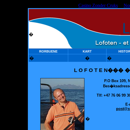
Casino Zonder Cruks
No
�
RORBUENE
KART
HISTOR
�
�
�
L O F O T E N��� �
P.O Box 109, 
Bes�ksadress
Tlf: +47 76 06 99 3
E-
post
@s
�