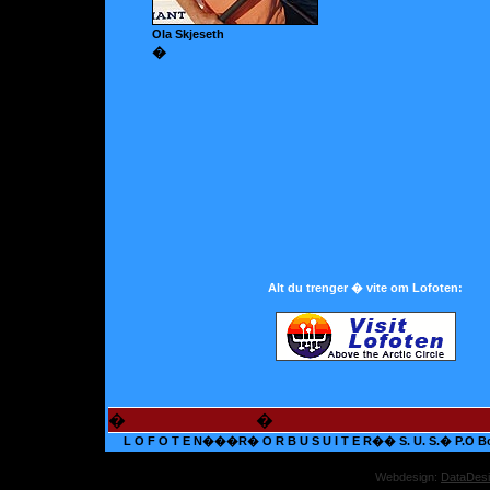
Ola Skjeseth
�
Alt du trenger � vite om Lofoten:
�
�
L O F O T E N���R� O R B U S U I T E R�� S. U. S.� P.O Box 
Webdesign:
DataDes