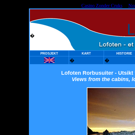
Casino Zonder Cruks
No
�
PROSJEKT
KART
HISTORIE
�
�
Lofoten Rorbusuiter - Utsikt
Views from the cabins, lo