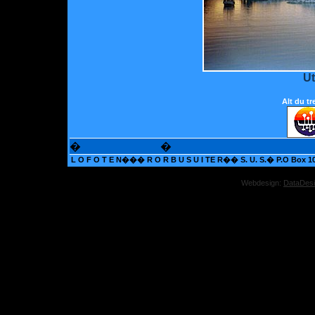
Ut
Alt du t
�
�
L O F O T E N��� R O R B U S U I TE R�� S. U. S.� P.O Box 109,
Webdesign:
DataDes
Onli