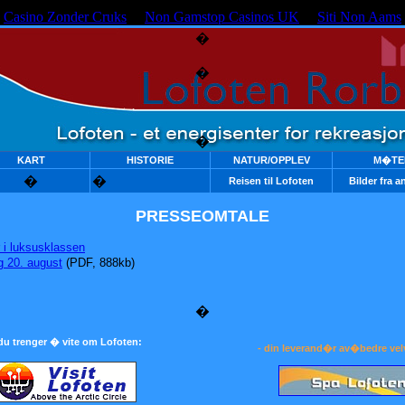
Casino Zonder Cruks
Non Gamstop Casinos UK
Siti Non Aams
�
�
�
KART
HISTORIE
NATUR/OPPLEV
M�TE
�
�
Reisen til Lofoten
Bilder fra a
PRESSEOMTALE
 i luksusklassen
g 20. august
(PDF, 888kb)
�
 du trenger � vite om Lofoten:
- din leverand�r av�bedre ve