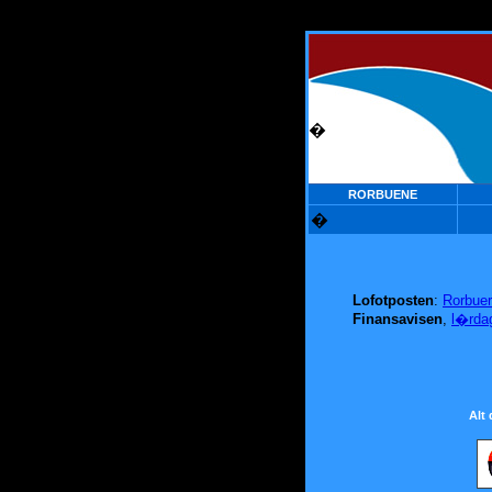
�
RORBUENE
�
Lofotposten
:
Rorbuer
Finansavisen
,
l�rda
Alt