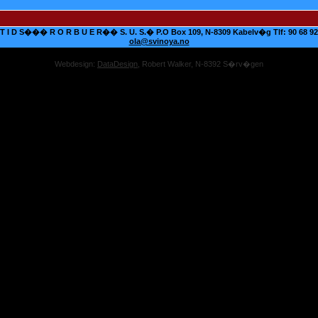
 I D S��� R O R B U E R�� S. U. S.� P.O Box 109, N-8309 Kabelv�g Tlf: 90 68 92 
ola@svinoya.no
Webdesign:
DataDesign
, Robert Walker, N-8392 S�rv�gen
Online treasures