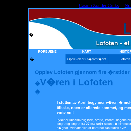
Casino Zonder Cruks
No
�
RORBUENE
KART
HISTOR
�
Opplevelser i n�romr�det
Lofoten
Opplev Lofoten gjennom fire �rstider
V�ren i Lofoten
�
�
I slutten av April begynner v�ren � me
tilbake, noen er allerede kommet, og men
vinteren !
Lyset er ubeskrivelig klart, sterkt, intenst, dagene bli
lengre og lengre, fra 27 mai st�r solen p� himmele
d�gnet. Midnattsolen er bare helt fantastisk syn!