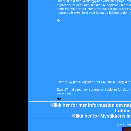
Det er � p� tide � klargj�re sykkelen ogs�! Lofo
et paradis for dem som �nsker � oppleve v�r mek
natur fra sykkelsetet. Her er lite bakker og du opple
naturen p� n�rt hold med havet og fjellene under o
�
Liker du � padle kajakk er det p� tide � klargj�r
Etter 17 mai begynner sommeren i Lofoten for alvor
sesongen!
�
Klikk
her
for mer informasjon om na
Lofoten
Klikk
her
for Mystikkens la
Alt du t