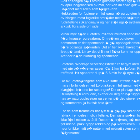
Golf sesongen p� Lofoten golfbane starter ogs� i s
av april, begynnelsen av mai, her kan du spille golf 2
i d�gnet med solen som f�lgesvenn.
Hekketiden for fuglene er i full gang n� og Lofoten h
av Norges mest fuglerike omr�der med de st�rste
fuglefjellene i Skandinavia og her st�r ogs� sydlan
arktisk flora side om side.
Vi har mye fj�re i Lofoten, mil etter mil med sandstr
fl�g, knauser og svaberg. Om v�ren og utover
sommeren er det spennende � g� oppdagelsesferd
fj�re og langs sj�kanten. Det er her livet i havet m
livet p� land. Litt av det vi finner i fj�ra kommer 
livet der b�de rikholdig og spennende.
Lofotens rikholdige serveringssteder er begynt med
med ute p� v�re terrasser! Ca. 1 km fra Lofoten F
treffsted. Hit spaserer du p� 5-6 min for � nyte v�
De av Lofotv�ringene som ikke satte ut fritids b�ten
mars i forbindelse med Lofotfisket er i full gang med
klargj�re b�tene for sesongen! Det er planlagt b�t 
i til knytning til rorbuene, skaffer du deg en b�t ligge
hav av naturopplevelser og venter p� deg utover 
og sommeren, ja faktisk hele �ret!
For de som fremdeles har lyst til � g� p� ski er de
faktisk fremdeles mulig i fjellene. Den siste sn�en f
ikke f�r i midten av Juli. Dette m� pr�ves, p� me
fjellskiene, pakk ryggesekken og p� kortbuksen! Ell
hvorfor ikke midt p� natten med midnatt solen som
f�lgesvenn!