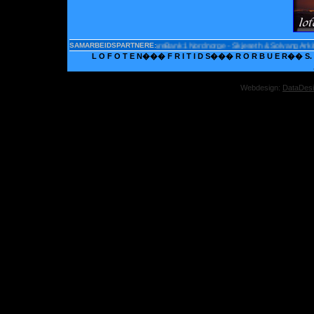
SpareBank1 Nordnorge - Skjeseth & Solvang Arkitek
SAMARBEIDSPARTNERE:
L O F O T E N��� F R I T I D S��� R O R B U E R�� S. U. 
Webdesign:
DataDes
Onli