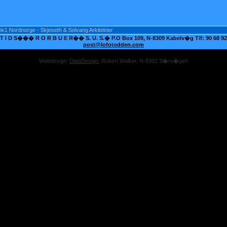
 Nordnorge - Skjeseth & Solvang Arkitekter
 I D S��� R O R B U E R�� S. U. S.� P.O Box 109, N-8309 Kabelv�g Tlf: 90 68 92 
post@lofotodden.com
Webdesign:
DataDesign
, Robert Walker, N-8392 S�rv�gen
Online treasures