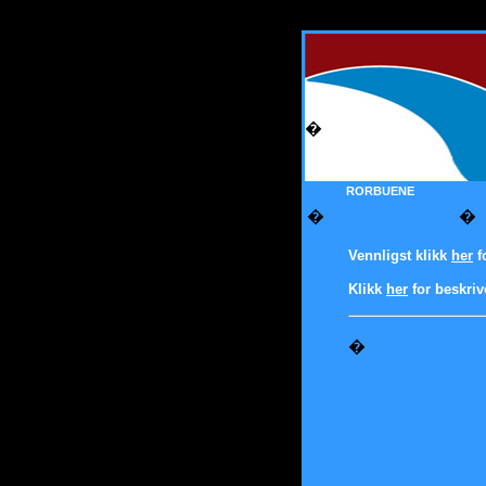
�
RORBUENE
�
�
Vennligst klikk
her
f
Klikk
her
for beskriv
�