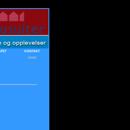
APET
KONTAKT
HOME