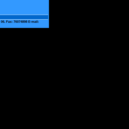
06. Fax: 76074898 E-mail: